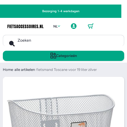
Ga naar
Bezorging 1-4 werkdagen
Winkel
Inlogge
wagen
NL
n
Zoeken
Categorieën
Home
›
alle artikelen
›
fietsmand Toscane voor 19 liter zilver
Ga naar productinformatie