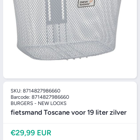
Open media 1
O
SKU:
8714827986660
Barcode:
8714827986660
BURGERS - NEW LOOXS
fietsmand Toscane voor 19 liter zilver
€29,99 EUR