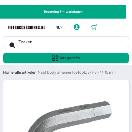
Ga naar
Bezorging 1-4 werkdagen
Winkel
Inlogge
wagen
NL
n
Zoeken
Categorieën
Home
›
alle artikelen
›
Naaf body afnemer IceToolz 37H3 - 14 15 mm
Ga naar productinformatie