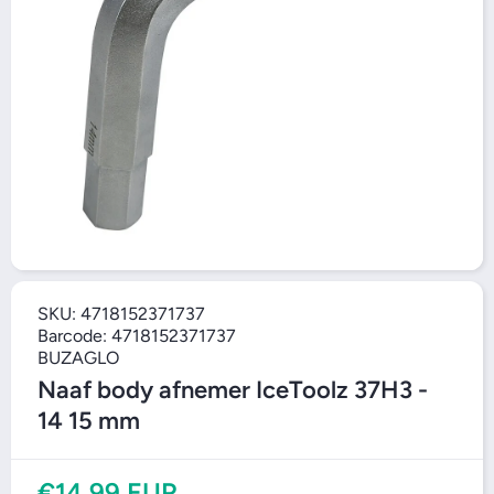
Open media 1
SKU:
4718152371737
Barcode:
4718152371737
BUZAGLO
Naaf body afnemer IceToolz 37H3 -
14 15 mm
€14,99 EUR