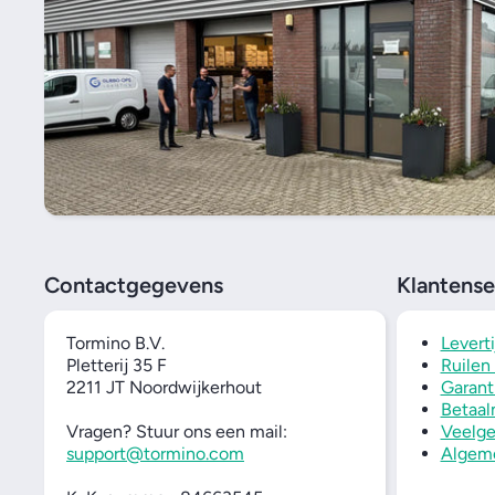
Contactgegevens
Klantense
Tormino B.V.
Levert
Pletterij 35 F
Ruilen
2211 JT Noordwijkerhout
Garant
Betaal
Vragen? Stuur ons een mail:
Veelge
support@tormino.com
Algem