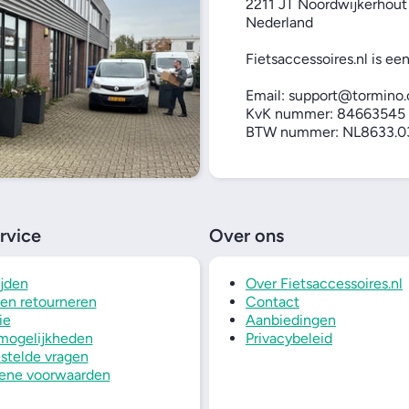
2211 JT Noordwijkerhout
Nederland
Fietsaccessoires.nl is ee
Email: support@tormino
KvK nummer: 84663545
BTW nummer: NL8633.03
rvice
Over ons
ijden
Over Fietsaccessoires.nl
 en retourneren
Contact
ie
Aanbiedingen
mogelijkheden
Privacybeleid
stelde vragen
ene voorwaarden