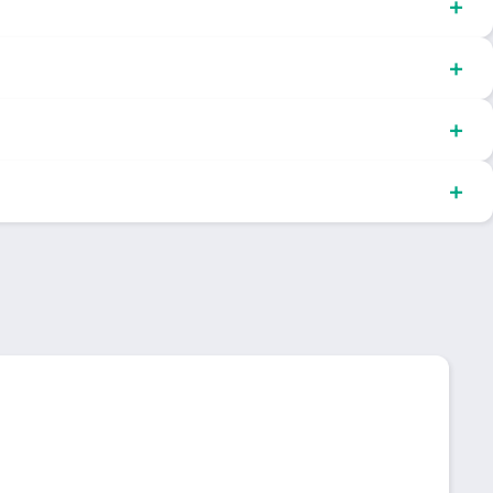
+
+
+
+