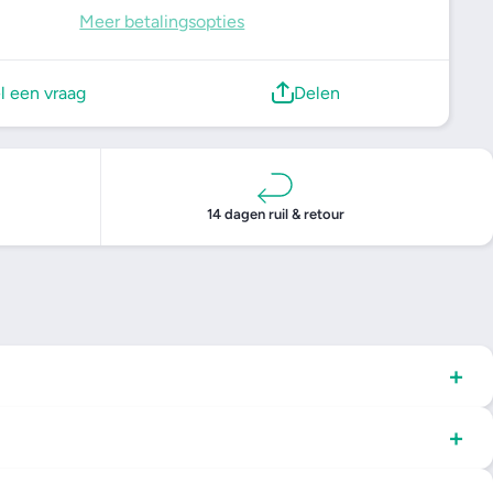
Meer betalingsopties
l een vraag
Delen
14 dagen ruil & retour
+
+