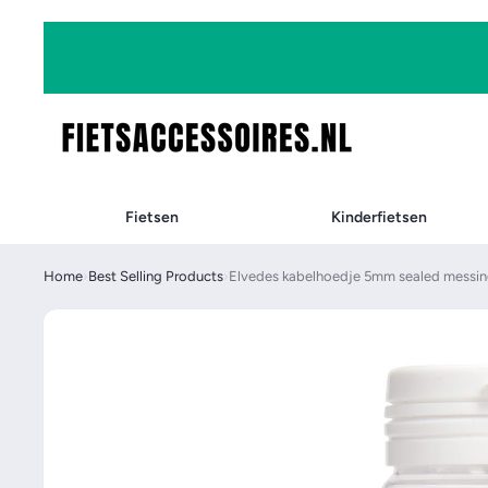
Ga naar
Fietsen
Kinderfietsen
Home
›
Best Selling Products
›
Elvedes kabelhoedje 5mm sealed messin
Ga naar productinformatie