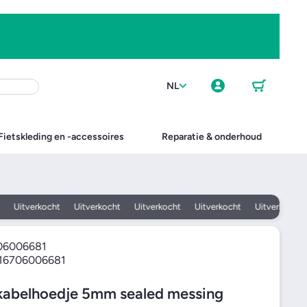
Winkel
Inlogge
wagen
NL
n
Fietskleding en -accessoires
Reparatie & onderhoud
Uitverkocht
Uitverkocht
Uitverkocht
Uitverkocht
Uitverkocht
06006681
16706006681
kabelhoedje 5mm sealed messing