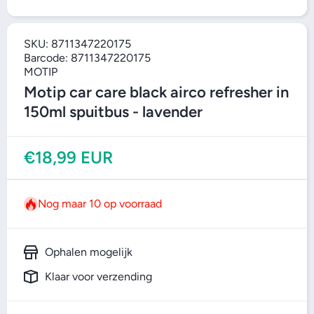
Open media 1
O
SKU:
8711347220175
Barcode:
8711347220175
MOTIP
Motip car care black airco refresher in
150ml spuitbus - lavender
€18,99 EUR
Nog maar 10 op voorraad
Ophalen mogelijk
Klaar voor verzending