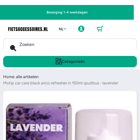
Ga naar
Bezorging 1-4 werkdagen
Winkel
Inlogge
wagen
NL
n
Zoeken
Categorieën
Home
›
alle artikelen
›
Motip car care black airco refresher in 150ml spuitbus - lavender
Ga naar productinformatie