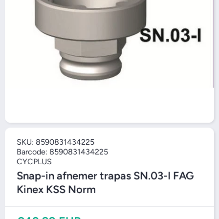
Open media 1
SKU:
8590831434225
Barcode:
8590831434225
CYCPLUS
Snap-in afnemer trapas SN.03-I FAG
Kinex KSS Norm