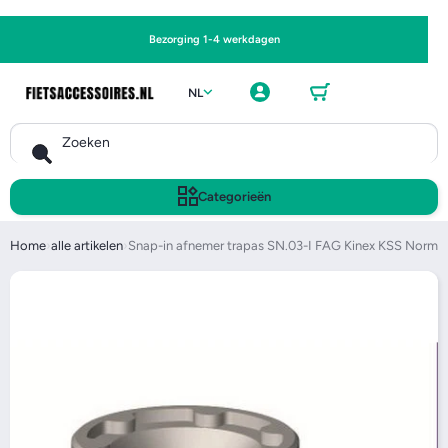
Ga naar
Bezorging 1-4 werkdagen
Winkel
Inlogge
wagen
NL
n
Zoeken
Categorieën
Home
›
alle artikelen
›
Snap-in afnemer trapas SN.03-I FAG Kinex KSS Norm
Ga naar productinformatie